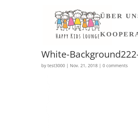
ÜBER UN
KOOPER
White-Background222
by
test3000
|
Nov. 21, 2018
|
0 comments